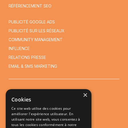
RÉFÉRENCEMENT SEO
PUBLICITÉ GOOGLE ADS
PUBLICITÉ SUR LES RÉSEAUX
COMMUNITY MANAGEMENT
INFLUENCE
RELATIONS PRESSE
EMAIL & SMS MARKETING
×
NOS SERVICES DIGITAUX
Cookies
MENTIONS LÉGALES
Ce site web utilise des cookies pour
CONDITIONS GÉNÉRALES DE VENTE
améliorer l'expérience utilisateur. En
utilisant notre site web, vous consentez à
POLITIQUE DE CONFIDENTIALITÉ
tous les cookies conformément à notre