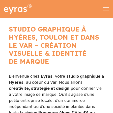
EMAIL & SMS
MARKETING
CONTACT
STUDIO GRAPHIQUE À
Rechercher
HYÈRES, TOULON ET DANS
09 70 70 90 02
LE VAR – CRÉATION
VISUELLE & IDENTITÉ
contact@eyras-dig
DE MARQUE
Bienvenue chez
Eyras
, votre
studio graphique à
Hyères
, au cœur du Var. Nous allions
créativité, stratégie et design
pour donner vie
à votre image de marque. Qu’il s’agisse d’une
petite entreprise locale, d’un commerce
indépendant ou d’une société implantée dans
toute la
région Provence‑Alpes‑Côte d’Azur
,