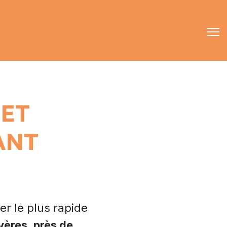
chercher
09 70 70 90 02
contact@eyras-digital.com
 ET
ANT
ier le plus rapide
yères
,
près de