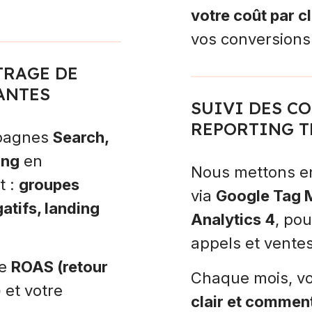
votre coût par cl
vos conversions
TRAGE DE
ANTES
SUIVI DES C
REPORTING 
pagnes
Search,
ing
en
Nous mettons e
t :
groupes
via
Google Tag 
atifs, landing
Analytics 4
, pou
appels et ventes
re
ROAS (retour
Chaque mois, v
)
et votre
clair et commen