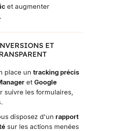
ic
et augmenter
.
ONVERSIONS ET
TRANSPARENT
n place un
tracking précis
Manager
et
Google
r suivre les formulaires,
.
ous disposez d'un
rapport
té
sur les actions menées