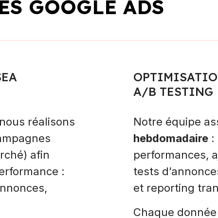
ES GOOGLE ADS
SEA
OPTIMISATIO
A/B TESTING
 nous réalisons
Notre équipe a
campagnes
hebdomadaire
:
rché) afin
performances, a
 performance :
tests d’annonce
annonces,
et reporting tra
Chaque donnée