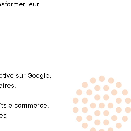
nsformer leur
ctive sur Google.
aires.
duits e‑commerce.
les