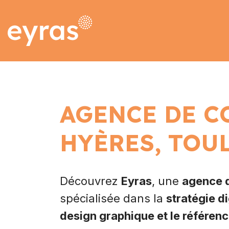
RÉSEAUX SOCIAUX
SITE INTERNET
STUDIO GRAPHIQ
RELATION PRESSE
AGENCE DE C
RÉFÉRENCEMENT 
HYÈRES, TOU
EMAIL & SMS MAR
CONTACT
Découvrez
Eyras
, une
agence 
spécialisée dans la
stratégie di
design graphique et le référen