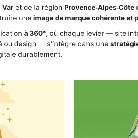
u
Var
et de la région
Provence‑Alpes‑Côte 
truire une
image de marque cohérente et 
ication
à 360°
, où chaque levier — site in
té ou design — s’intègre dans une
stratégi
igitale durablement.