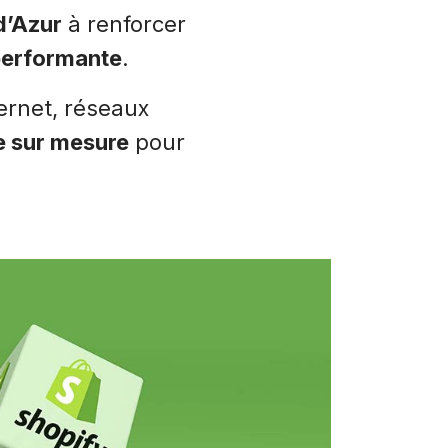
d’Azur
à renforcer
performante
.
ternet, réseaux
e sur mesure
pour