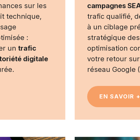
mances sur les
campagnes SE
t technique,
trafic qualifié,
isage
à un ciblage pr
timisée :
stratégique des
rer un
trafic
optimisation co
toriété digitale
votre retour sur
urée.
réseau Google (
EN SAVOIR 