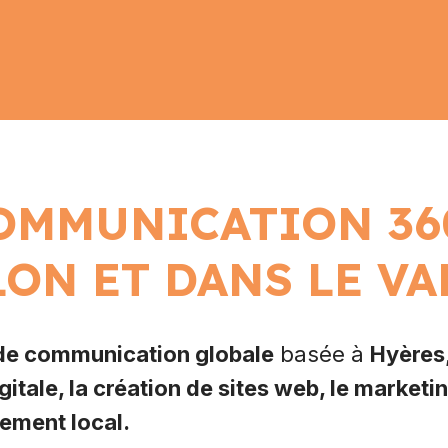
Re
UE
OMMUNICATION 36
LOCAL
LON ET DANS LE VA
KETING
de communication globale
basée à
Hyères
gitale, la création de sites web, le marketi
cement local.