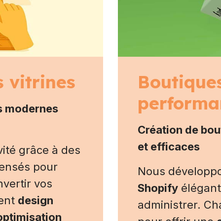
 vitrines
Boutique
performa
es modernes
Création de bou
et efficaces
vité grâce à des
pensés pour
Nous développ
nvertir vos
Shopify
élégants
ient
design
administrer. C
optimisation