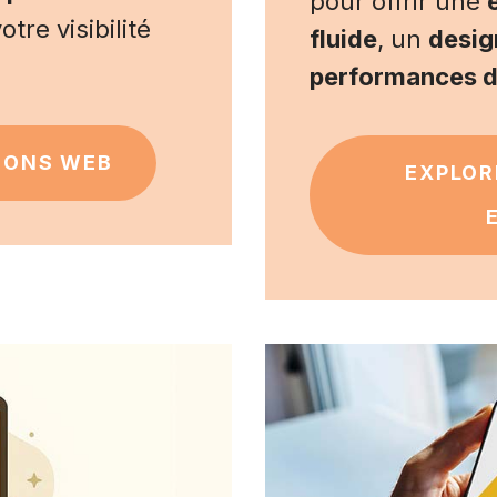
pour offrir une
tre visibilité
fluide
, un
desig
performances d
IONS WEB
EXPLOR