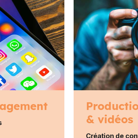
agement
Producti
& vidéos
s
Création de con