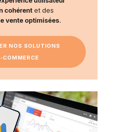
expérience utilisateur
n cohérent
et des
e vente optimisées
.
ER NOS SOLUTIONS
E‑COMMERCE