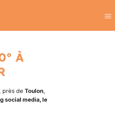
chercher
09 70 70 90 02
contact@eyras-digital.com
0° À
R
, près de
Toulon
,
ng social media, le