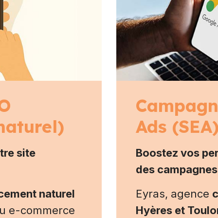
EO
Campagn
naturel)
Ads (SEA
tre site
Boostez vos pe
des campagnes 
cement naturel
Eyras, agence
c
 ou e-commerce
Hyères et Toulo