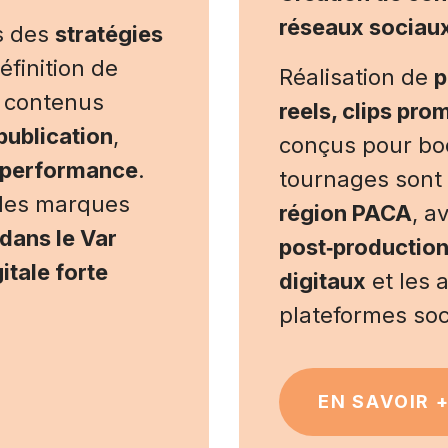
réseaux sociaux
s des
stratégies
éfinition de
Réalisation de
p
de contenus
reels, clips pro
publication
,
conçus pour boos
e performance
.
tournages sont 
les marques
région PACA
, a
 dans le Var
post‑production
itale forte
digitaux
et les 
plateformes soc
EN SAVOIR 