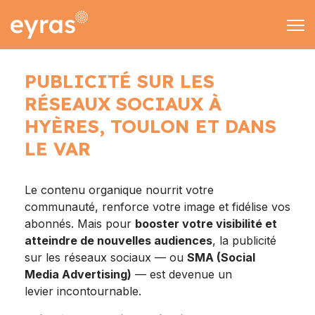
EMAIL & SMS
MARKETING
CONTACT
PUBLICITÉ SUR LES
Rechercher
RÉSEAUX SOCIAUX À
09 70 70 90 02
HYÈRES, TOULON ET DANS
LE VAR
contact@eyras-dig
Le contenu organique nourrit votre
communauté, renforce votre image et fidélise vos
abonnés. Mais pour
booster votre visibilité et
atteindre de nouvelles audiences
, la publicité
sur les réseaux sociaux — ou
SMA (Social
Media Advertising)
— est devenue un
levier incontournable.