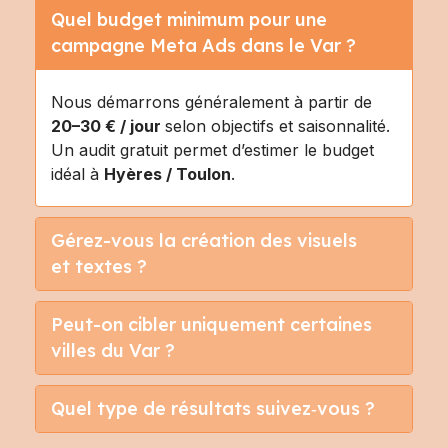
Quel budget minimum pour une
campagne Meta Ads dans le Var ?
Nous démarrons généralement à partir de
20–30 € / jour
selon objectifs et saisonnalité.
Un audit gratuit permet d’estimer le budget
idéal à
Hyères / Toulon
.
Gérez-vous la création des visuels
et textes ?
Peut-on cibler uniquement certaines
villes du Var ?
Quel type de résultats suivez‑vous ?