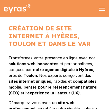
EMAIL & SMS
MARKETING
CONTACT
CRÉATION DE SITE
Rechercher
INTERNET À HYÈRES,
09 70 70 90 02
TOULON ET DANS LE VAR
contact@eyras-dig
Transformez votre présence en ligne avec nos
solutions web innovantes
et personnalisées,
conçues par
notre agence digitale à Hyères
,
près de
Toulon
. Nos experts conçoivent des
sites internet uniques
, rapides et
compatibles
mobile
, pensés pour le
référencement naturel
(SEO)
et l’
expérience utilisateur (UX)
.
Démarquez-vous avec un
site web
professionnel
qui reflète votre identité, valorise