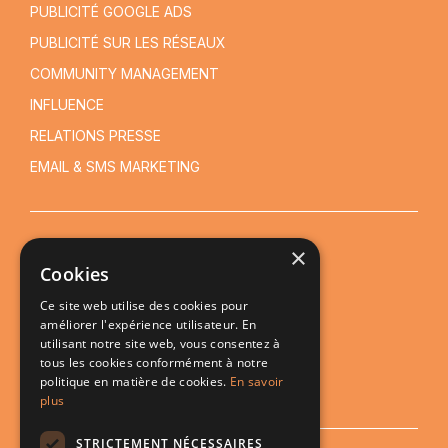
PUBLICITÉ GOOGLE ADS
PUBLICITÉ SUR LES RÉSEAUX
COMMUNITY MANAGEMENT
INFLUENCE
RELATIONS PRESSE
EMAIL & SMS MARKETING
×
NOS SERVICES DIGITAUX
Cookies
MENTIONS LÉGALES
Ce site web utilise des cookies pour
CONDITIONS GÉNÉRALES DE VENTE
améliorer l'expérience utilisateur. En
utilisant notre site web, vous consentez à
POLITIQUE DE CONFIDENTIALITÉ
tous les cookies conformément à notre
politique en matière de cookies.
En savoir
DEMANDER UN DEVIS
plus
STRICTEMENT NÉCESSAIRES